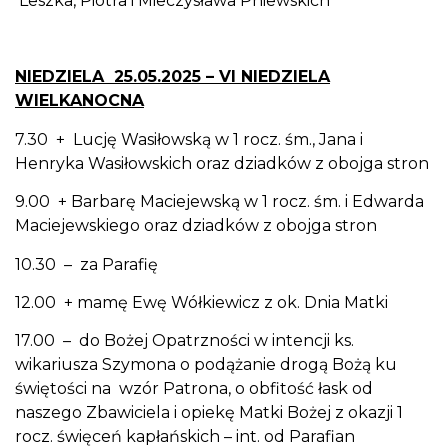
Leszka, Piotra i Mieczysława Pniewskich
NIEDZIELA 25.05.2025 – VI NIEDZIELA
WIELKANOCNA
7.30 + Lucję Wasiłowską w 1 rocz. śm., Jana i
Henryka Wasiłowskich oraz dziadków z obojga stron
9.00 + Barbarę Maciejewską w 1 rocz. śm. i Edwarda
Maciejewskiego oraz dziadków z obojga stron
10.30 – za Parafię
12.00 + mamę Ewę Wółkiewicz z ok. Dnia Matki
17.00 – do Bożej Opatrzności w intencji ks.
wikariusza Szymona o podążanie drogą Bożą ku
świętości na wzór Patrona, o obfitość łask od
naszego Zbawiciela i opiekę Matki Bożej z okazji 1
rocz. święceń kapłańskich – int. od Parafian