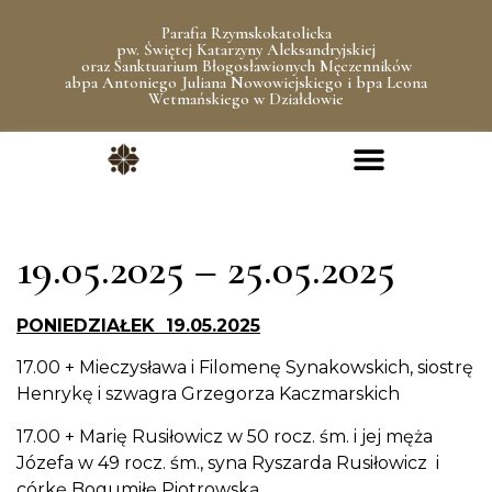
Parafia Rzymskokatolicka
pw. Świętej Katarzyny Aleksandryjskiej
oraz Sanktuarium Błogosławionych Męczenników
abpa Antoniego Juliana Nowowiejskiego i bpa Leona
Wetmańskiego w Działdowie
19.05.2025 – 25.05.2025
PONIEDZIAŁEK 19.05.2025
17.00 + Mieczysława i Filomenę Synakowskich, siostrę
Henrykę i szwagra Grzegorza Kaczmarskich
17.00 + Marię Rusiłowicz w 50 rocz. śm. i jej męża
Józefa w 49 rocz. śm., syna Ryszarda Rusiłowicz i
córkę Bogumiłę Piotrowską